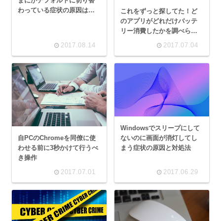
まにかデフォルトに切り替
わっている症状の原因は
これをずっと探してた！ど
[Shift+Ctrl]かも！？
のアプリがどれだけバッテ
リー消費したかを調べられ
るWindows10の標準機能
2017.08.14
2017.07.04
Windowsでスリープにして
自PCのChromeを同僚に使
ないのに画面が消灯してし
わせる前に3秒かけて行うべ
まう症状の原因と対処法
き操作
2017.07.01
2017.06.29