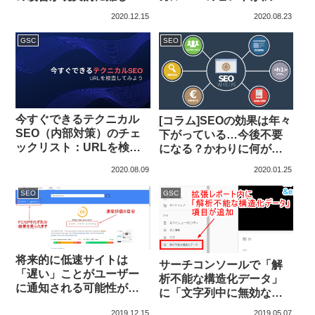
理由
載！
2020.12.15
2020.08.23
GSC
SEO
今すぐできるテクニカル
[コラム]SEOの効果は年々
SEO（内部対策）のチェ
下がっている…今後不要
ックリスト：URLを検査
になる？かわりに何が必
してみよう
要？
2020.08.09
2020.01.25
SEO
GSC
将来的に低速サイトは
サーチコンソールで「解
「遅い」ことがユーザー
析不能な構造化データ」
に通知される可能性があ
に「文字列中に無効なエ
るとGoogleが言及
スケープシーケンスがあ
2019.12.15
2019.05.07