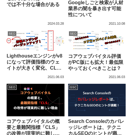
Googleしごと検索が人材
では不十分な場合がある
業界の闇を暴き出す可能
性について
2024.03.28
2021.10.08
SEO
SEO
Lighthouseエンジンがv8
コアウェブバイタル評価
になって評価指標のウェ
がPC版にも拡大！最低限
イトが大きく変化、CLS
やっておくべきことは？
は5%→15%に
2021.06.03
2021.06.03
SEO
GSC
コアウェブバイタルの概
Search Consoleのカバレ
要と最難関指標「CLS」
ッジレポートは、テクニ
の改善が現実的に難しい
カルSEOのヒントが満