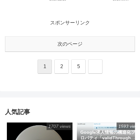
ります」と出た時の原因
の探し方
スポンサーリンク
次のページ
次
1
2
5
へ
人気記事
1707 views
1593 view
Google求人情報の構造化プ
ロパティ「validThrough」