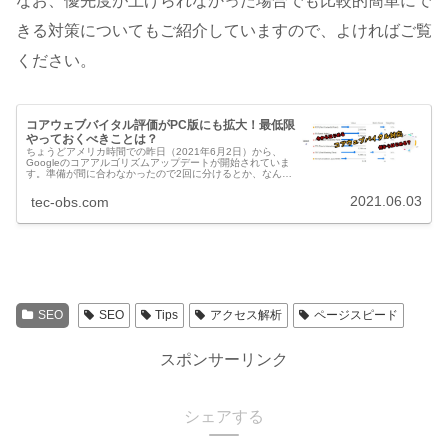
なお、優先度が上げられなかった場合でも比較的簡単にで
きる対策についてもご紹介していますので、よければご覧
ください。
コアウェブバイタル評価がPC版にも拡大！最低限
やっておくべきことは？
ちょうどアメリカ時間での昨日（2021年6月2日）から、
Googleのコアアルゴリズムアップデートが開始されていま
す。準備が間に合わなかったので2回に分けるとか、なんだ
か複雑で忙しい2ヶ月間になりそうですが、とうとう「コア
ウェブバイタル」を...
2021.06.03
tec-obs.com
SEO
SEO
Tips
アクセス解析
ページスピード
スポンサーリンク
シェアする