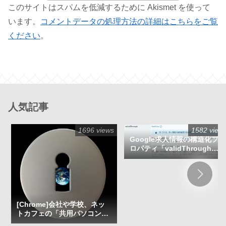
このサイトはスパムを低減するために Akismet を使って
います。
コメントデータの処理方法の詳細はこちらをご覧
ください
。
人気記事
1696 views
1582 view
Google求人情報の構造化プ
ロパティ「validThrough」
が「必須」に格上げ。しかし
必須ではない
[Chrome]会社や学校、ネッ
トカフェの「共用パソコン」
ではシークレットモードでは