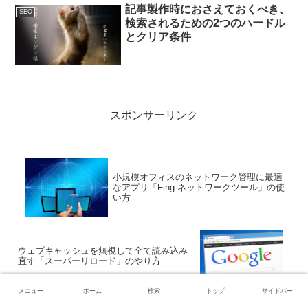
記事製作時におさえておくべき、
SEO
検索されるための2つのハードル
とクリア条件
スポンサーリンク
小規模オフィスのネットワーク管理に最適
なアプリ「Fing ネットワークツール」の使
い方
ウェブキャッシュを無視して全て読み込み
直す「スーパーリロード」のやり方
メニュー
ホーム
検索
トップ
サイドバー